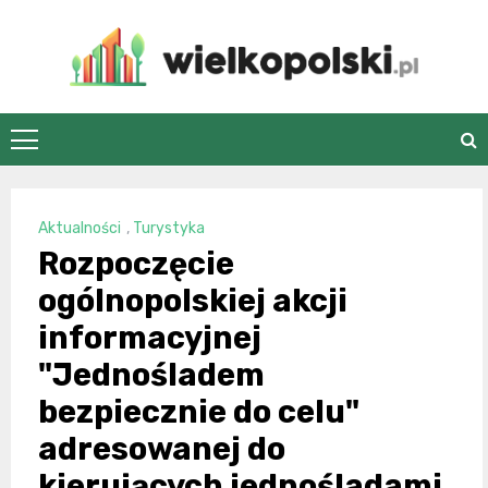
Skip
to
content
wielkopolski.pl
Aktualności
,
Turystyka
Rozpoczęcie
ogólnopolskiej akcji
informacyjnej
"Jednośladem
bezpiecznie do celu"
adresowanej do
kierujących jednośladami