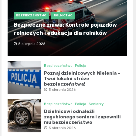
BEZPIECZEŃSTWO
ROLNICTWO
Bezpieczne żniwa: Kontrole pojazdów
rolniczych i edukacja dla rolników
5 sierpnia 2026
Bezpieczeństwo
Policja
Poznaj dzielnicowych Wielenia –
Twoi lokalni stróże
bezpieczeństwa!
5 sierpnia 2026
Bezpieczeństwo
Policja
Seniorzy
Dzielnicowi odnaleźli
zagubionego seniora i zapewnili
mu bezpieczeństwo
5 sierpnia 2026