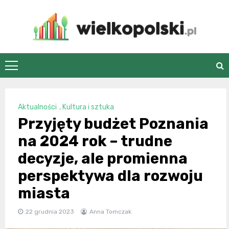
Skip
to
content
wielkopolski.pl
Aktualności
,
Kultura i sztuka
Przyjęty budżet Poznania
na 2024 rok – trudne
decyzje, ale promienna
perspektywa dla rozwoju
miasta
22 grudnia 2023
Anna Tomczak