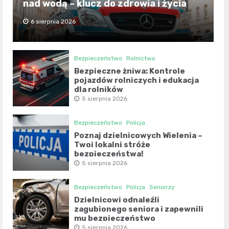
nad wodą – klucz do zdrowia i życia
6 sierpnia 2026
Bezpieczeństwo
Rolnictwo
Bezpieczne żniwa: Kontrole
pojazdów rolniczych i edukacja
dla rolników
5 sierpnia 2026
Bezpieczeństwo
Policja
Poznaj dzielnicowych Wielenia –
Twoi lokalni stróże
bezpieczeństwa!
5 sierpnia 2026
Bezpieczeństwo
Policja
Seniorzy
Dzielnicowi odnaleźli
zagubionego seniora i zapewnili
mu bezpieczeństwo
5 sierpnia 2026