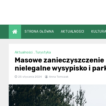
Skip
to
content
STRONA GŁÓWNA
AKTUALNOŚCI
KULTURA
Aktualności
,
Turystyka
Masowe zanieczyszczenie 
nielegalne wysypisko i par
25 stycznia 2024
Anna Tomczak