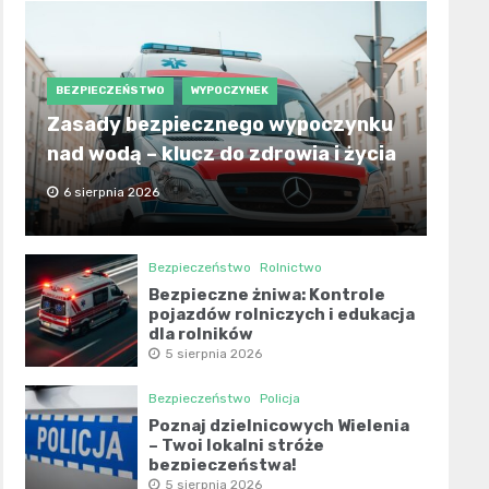
BEZPIECZEŃSTWO
WYPOCZYNEK
Zasady bezpiecznego wypoczynku
nad wodą – klucz do zdrowia i życia
6 sierpnia 2026
Bezpieczeństwo
Rolnictwo
Bezpieczne żniwa: Kontrole
pojazdów rolniczych i edukacja
dla rolników
5 sierpnia 2026
Bezpieczeństwo
Policja
Poznaj dzielnicowych Wielenia
– Twoi lokalni stróże
bezpieczeństwa!
5 sierpnia 2026