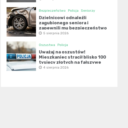
Bezpieczeństwo
Policja
Seniorzy
Dzielnicowi odnaleźli
zagubionego seniora i
zapewnili mu bezpieczeństwo
5 sierpnia 2026
Oszustwa
Policja
Uważaj na oszustów!
Mieszkaniec stracił blisko 100
tysięcy złotych na fałszywe
inwestycje
4 sierpnia 2026