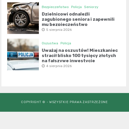
Bezpieczeństwo
Policja
Seniorzy
Dzielnicowi odnaleźli
zagubionego seniora i zapewnili
mu bezpieczeństwo
5 sierpnia 2026
Oszustwa
Policja
Uważaj na oszustów! Mieszkaniec
stracił blisko 100 tysięcy złotych
na fałszywe inwestycje
4 sierpnia 2026
COPYRIGHT © - WSZYSTKIE PRAWA ZASTRZEŻONE