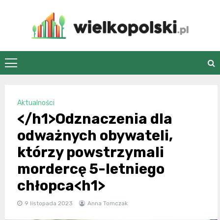
Skip
to
content
wielkopolski.pl
Aktualności
</h1>Odznaczenia dla
odważnych obywateli,
którzy powstrzymali
mordercę 5-letniego
chłopca<h1>
9 listopada 2023
Anna Tomczak