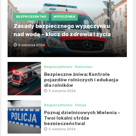
BEZPIECZEŃSTWO
WYPOCZYNEK
Zasady bezpiecznego wypoczynku
nad wodą – klucz do zdrowia i życia
6 sierpnia 2026
Bezpieczeństwo
Rolnictwo
Bezpieczne żniwa: Kontrole
pojazdów rolniczych i edukacja
dla rolników
5 sierpnia 2026
Bezpieczeństwo
Policja
Poznaj dzielnicowych Wielenia –
Twoi lokalni stróże
bezpieczeństwa!
5 sierpnia 2026