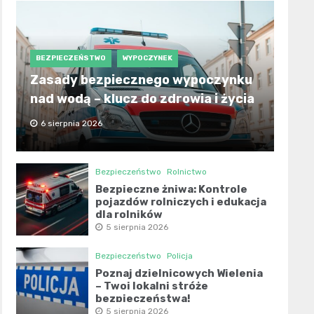
BEZPIECZEŃSTWO
WYPOCZYNEK
Zasady bezpiecznego wypoczynku
nad wodą – klucz do zdrowia i życia
6 sierpnia 2026
Bezpieczeństwo
Rolnictwo
Bezpieczne żniwa: Kontrole
pojazdów rolniczych i edukacja
dla rolników
5 sierpnia 2026
Bezpieczeństwo
Policja
Poznaj dzielnicowych Wielenia
– Twoi lokalni stróże
bezpieczeństwa!
5 sierpnia 2026