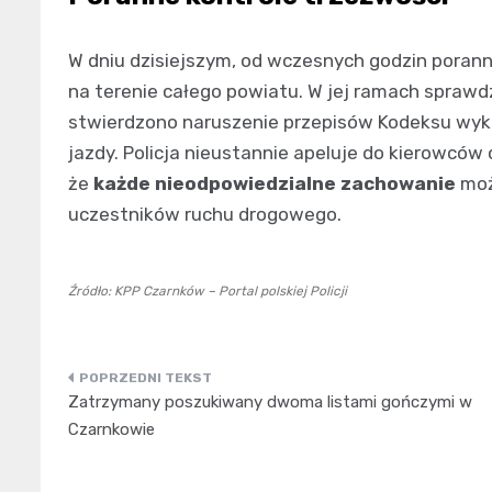
W dniu dzisiejszym, od wczesnych godzin porann
na terenie całego powiatu. W jej ramach sprawd
stwierdzono naruszenie przepisów Kodeksu wyk
jazdy. Policja nieustannie apeluje do kierowców
że
każde nieodpowiedzialne zachowanie
moż
uczestników ruchu drogowego.
Źródło: KPP Czarnków – Portal polskiej Policji
Nawigacja
Zatrzymany poszukiwany dwoma listami gończymi w
wpisu
Czarnkowie