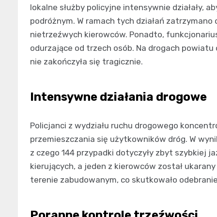
lokalne służby policyjne intensywnie działały, a
podróżnym. W ramach tych działań zatrzymano 
nietrzeźwych kierowców. Ponadto, funkcjonarius
odurzające od trzech osób. Na drogach powiatu d
nie zakończyła się tragicznie.
Intensywne działania drogowe
Policjanci z wydziału ruchu drogowego koncentr
przemieszczania się użytkowników dróg. W wynik
z czego 144 przypadki dotyczyły zbyt szybkiej j
kierujących, a jeden z kierowców został ukaran
terenie zabudowanym, co skutkowało odebraniem
Poranne kontrole trzeźwości