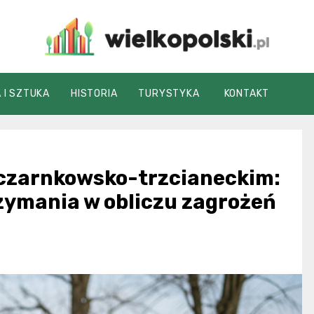
wielkopolski.pl
 I SZTUKA
HISTORIA
TURYSTYKA
KONTAKT
 czarnkowsko-trzcianeckim:
rzymania w obliczu zagrożeń