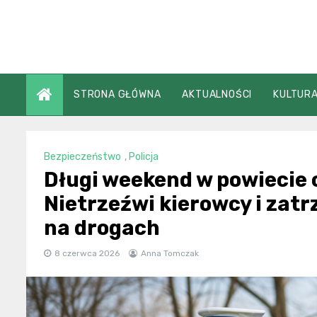
Skip
to
content
STRONA GŁÓWNA
AKTUALNOŚCI
KULTURA
Bezpieczeństwo
,
Policja
Długi weekend w powiecie
Nietrzeźwi kierowcy i zat
na drogach
8 czerwca 2026
Anna Tomczak