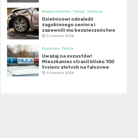
Bezpieczeństwo
Policja
Seniorzy
Dzielnicowi odnaleźli
zagubionego seniora i
zapewnili mu bezpieczeństwo
5 sierpnia 2026
Oszustwa
Policja
Uważaj na oszustów!
Mieszkaniec stracił blisko 100
tysięcy złotych na fałszywe
inwestycje
4 sierpnia 2026