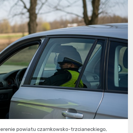
 terenie powiatu czarnkowsko-trzcianeckiego,