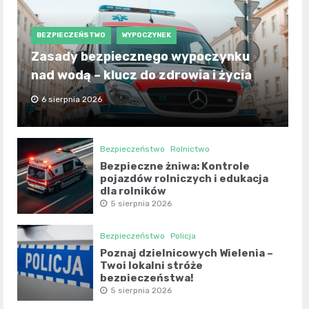
BEZPIECZEŃSTWO
WYPOCZYNEK
Zasady bezpiecznego wypoczynku
nad wodą – klucz do zdrowia i życia
6 sierpnia 2026
Bezpieczeństwo
Rolnictwo
Bezpieczne żniwa: Kontrole
pojazdów rolniczych i edukacja
dla rolników
5 sierpnia 2026
Bezpieczeństwo
Policja
Poznaj dzielnicowych Wielenia –
Twoi lokalni stróże
bezpieczeństwa!
5 sierpnia 2026