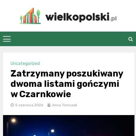
Skip
to
content
wielkopolski.pl
Uncategorized
Zatrzymany poszukiwany
dwoma listami gończymi
w Czarnkowie
5 czerwca 2026
Anna Tomczak