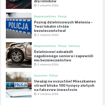
dla rolników
5 sierpnia 2026
Bezpieczeństwo
Policja
Poznaj dzielnicowych Wielenia –
Twoi lokalni stróże
bezpieczeństwa!
5 sierpnia 2026
Bezpieczeństwo
Policja
Seniorzy
Dzielnicowi odnaleźli
zagubionego seniora i zapewnili
mu bezpieczeństwo
5 sierpnia 2026
Oszustwa
Policja
Uważaj na oszustów! Mieszkaniec
stracił blisko 100 tysięcy złotych
na fałszywe inwestycje
4 sierpnia 2026