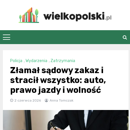
Skip
to
content
wielkopolski.pl
Policja
,
Wydarzenia
,
Zatrzymania
Złamał sądowy zakaz i
stracił wszystko: auto,
prawo jazdy i wolność
2 czerwca 2026
Anna Tomczak