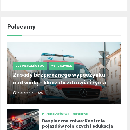
Polecamy
BEZPIECZEŃSTWO
WYPOCZYNEK
Zasady bezpiecznego wypoczynku
nad wodą – klucz do zdrowia i życia
6 sierpnia 2026
Bezpieczeństwo
Rolnictwo
Bezpieczne żniwa: Kontrole
pojazdów rolniczych i edukacja