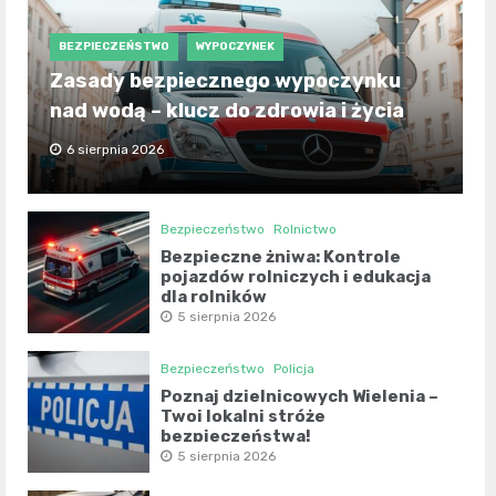
BEZPIECZEŃSTWO
WYPOCZYNEK
Zasady bezpiecznego wypoczynku
nad wodą – klucz do zdrowia i życia
6 sierpnia 2026
Bezpieczeństwo
Rolnictwo
Bezpieczne żniwa: Kontrole
pojazdów rolniczych i edukacja
dla rolników
5 sierpnia 2026
Bezpieczeństwo
Policja
Poznaj dzielnicowych Wielenia –
Twoi lokalni stróże
bezpieczeństwa!
5 sierpnia 2026