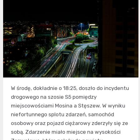
W środę, dokładnie o 18:25, doszło do incydentu
drogowego na szosie S5 pomiędzy
miejscowościami Mosina a Stęszew. W wyniku
niefortunnego splotu zdarzeń, samochód
osobowy oraz pojazd ciężarowy zderzyły się ze
sobą. Zdarzenie miało miejsce na wysokości