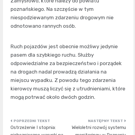
Zamysłowo, które należy do powiatu
poznańskiego. Na szczęście w tym
niespodziewanym zdarzeniu drogowym nie
odnotowano rannych osób.
Ruch pojazdów jest obecnie możliwy jedynie
pasem dla szybkiego ruchu. Służby
odpowiedzialne za bezpieczeństwo i porządek
na drogach nadal prowadzą działania na
miejscu wypadku. Z powodu tego zdarzenia
kierowcy muszą liczyć się z utrudnieniami, które
mogą potrwać około dwóch godzin.
Nawigacja
Ostrzeżenie I stopnia:
Wieloletni rozwój systemu
wpisu
niebezpieczne warunki na
monitoringu w Poznaniu