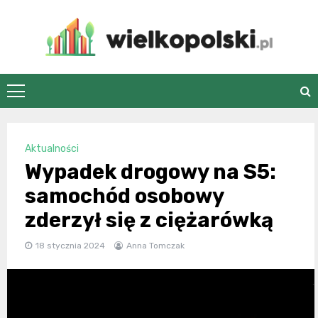
Skip
to
content
wielkopolski.pl
Aktualności
Wypadek drogowy na S5:
samochód osobowy
zderzył się z ciężarówką
18 stycznia 2024
Anna Tomczak