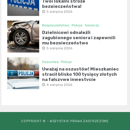
Twoi lokalni stróże
bezpieczeństwa!
5 sierpnia 2026
Bezpieczeństwo
Policja
Seniorzy
Dzielnicowi odnaleźli
zagubionego seniora i zapewnili
mu bezpieczeństwo
5 sierpnia 2026
Oszustwa
Policja
Uważaj na oszustów! Mieszkaniec
stracił blisko 100 tysięcy złotych
na fałszywe inwestycje
4 sierpnia 2026
COPYRIGHT © - WSZYSTKIE PRAWA ZASTRZEŻONE