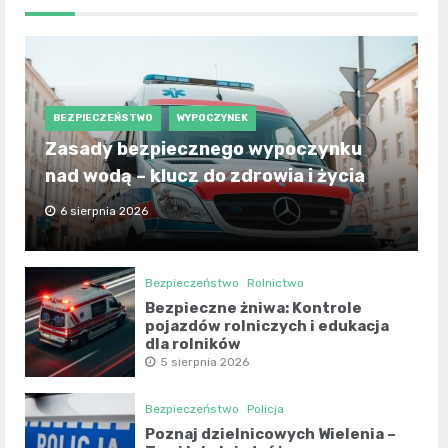
BEZPIECZEŃSTWO
WYPOCZYNEK
Zasady bezpiecznego wypoczynku
nad wodą – klucz do zdrowia i życia
6 sierpnia 2026
Bezpieczeństwo
Rolnictwo
Bezpieczne żniwa: Kontrole
pojazdów rolniczych i edukacja
dla rolników
5 sierpnia 2026
Bezpieczeństwo
Policja
Poznaj dzielnicowych Wielenia –