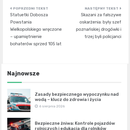
Nawigacja
Statuetki Dobosza
Skazani za fałszywe
wpisu
Powstania
oskarżenia: były szef
Wielkopolskiego wręczone
poznańskiej drogówki i
– upamiętnienie
trzej byli policjanci
bohaterów sprzed 105 lat
Najnowsze
Zasady bezpiecznego wypoczynku nad
wodą – klucz do zdrowia i życia
6 sierpnia 2026
Bezpieczne żniwa: Kontrole pojazdów
rolniczych i edukacja dla rolników