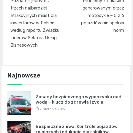
Poznań – jednym z
Problemy z hałasem
wpisu
trzech najbardziej
generowanym przez
atrakcyjnych miast dla
motocykle – 5 z 6
inwestorów w Polsce
pojazdów nie spełnia
według raportu Związku
norm
Liderów Sektora Usług
Biznesowych
Najnowsze
Zasady bezpiecznego wypoczynku nad
wodą – klucz do zdrowia i życia
6 sierpnia 2026
Bezpieczne żniwa: Kontrole pojazdów
rolniczych i edukacja dla rolników