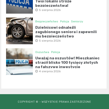
Twoi lokalni stróże
bezpieczeństwa!
5 sierpnia 2026
Bezpieczeństwo
Policja
Seniorzy
Dzielnicowi odnaleźli
zagubionego seniora i zapewnili
mu bezpieczeństwo
5 sierpnia 2026
Oszustwa
Policja
Uważaj na oszustów! Mieszkaniec
stracił blisko 100 tysięcy złotych
na fałszywe inwestycje
4 sierpnia 2026
COPYRIGHT © - WSZYSTKIE PRAWA ZASTRZEŻONE