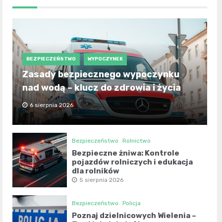
BEZPIECZEŃSTWO
WYPOCZYNEK
Zasady bezpiecznego wypoczynku
nad wodą – klucz do zdrowia i życia
6 sierpnia 2026
Bezpieczeństwo
Rolnictwo
Bezpieczne żniwa: Kontrole
pojazdów rolniczych i edukacja
dla rolników
5 sierpnia 2026
Bezpieczeństwo
Policja
Poznaj dzielnicowych Wielenia –