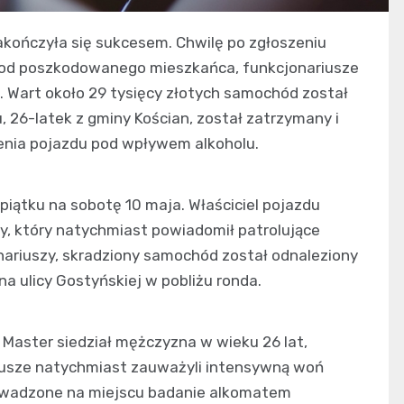
 zakończyła się sukcesem. Chwilę po zgłoszeniu
 od poszkodowanego mieszkańca, funkcjonariusze
to. Wart około 29 tysięcy złotych samochód został
 26-latek z gminy Kościan, został zatrzymany i
enia pojazdu pod wpływem alkoholu.
piątku na sobotę 10 maja. Właściciel pojazdu
y, który natychmiast powiadomił patrolujące
jonariuszy, skradziony samochód został odnaleziony
na ulicy Gostyńskiej w pobliżu ronda.
Master siedział mężczyzna w wieku 26 lat,
iusze natychmiast zauważyli intensywną woń
rowadzone na miejscu badanie alkomatem