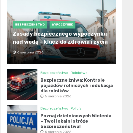
BEZPIECZEŃSTWO
WYPOCZYNEK
Zasady bezpiecznego wypoczynku
nad wodą – klucz do zdrowia i życia
6 sierpnia 2026
Bezpieczeństwo
Rolnictwo
Bezpieczne żniwa: Kontrole
pojazdów rolniczych i edukacja
dla rolników
5 sierpnia 2026
Bezpieczeństwo
Policja
Poznaj dzielnicowych Wielenia
– Twoi lokalni stróże
bezpieczeństwa!
5 sierpnia 2026