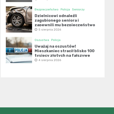
Bezpieczeństwo
Policja
Seniorzy
Dzielnicowi odnaleźli
zagubionego seniora i
zapewnili mu bezpieczeństwo
5 sierpnia 2026
Oszustwa
Policja
Uważaj na oszustów!
Mieszkaniec stracił blisko 100
tysięcy złotych na fałszywe
inwestycje
4 sierpnia 2026