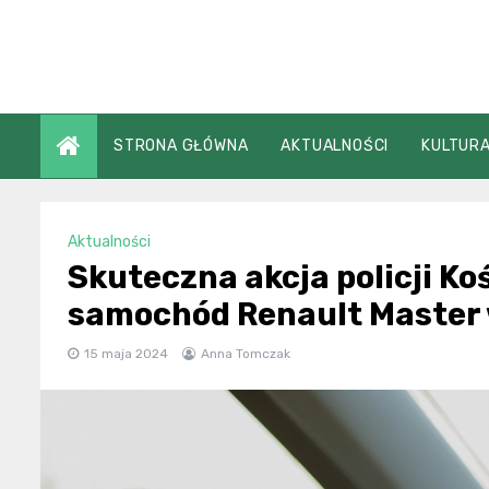
Skip
to
content
STRONA GŁÓWNA
AKTUALNOŚCI
KULTURA
Aktualności
Skuteczna akcja policji K
samochód Renault Master 
15 maja 2024
Anna Tomczak