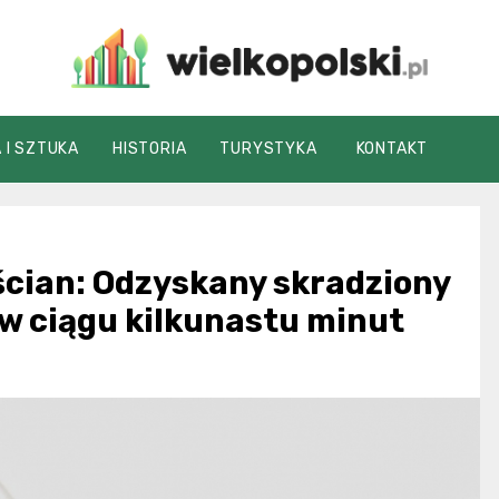
wielkopolski.pl
 I SZTUKA
HISTORIA
TURYSTYKA
KONTAKT
ościan: Odzyskany skradziony
w ciągu kilkunastu minut