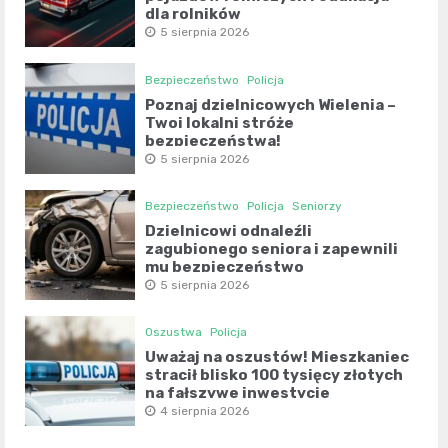
dla rolników
5 sierpnia 2026
Bezpieczeństwo
Policja
Poznaj dzielnicowych Wielenia –
Twoi lokalni stróże
bezpieczeństwa!
5 sierpnia 2026
Bezpieczeństwo
Policja
Seniorzy
Dzielnicowi odnaleźli
zagubionego seniora i zapewnili
mu bezpieczeństwo
5 sierpnia 2026
Oszustwa
Policja
Uważaj na oszustów! Mieszkaniec
stracił blisko 100 tysięcy złotych
na fałszywe inwestycje
4 sierpnia 2026