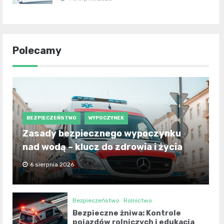
Polecamy
BEZPIECZEŃSTWO
WYPOCZYNEK
Zasady bezpiecznego wypoczynku
nad wodą – klucz do zdrowia i życia
6 sierpnia 2026
Bezpieczeństwo
Rolnictwo
Bezpieczne żniwa: Kontrole
pojazdów rolniczych i edukacja