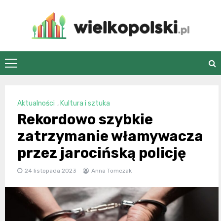
Skip
to
content
wielkopolski.pl
Aktualności
,
Kultura i sztuka
Rekordowo szybkie
zatrzymanie włamywacza
przez jarocińską policję
24 listopada 2023
Anna Tomczak