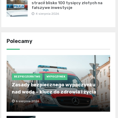
stracił blisko 100 tysięcy złotych na
fałszywe inwestycje
4 sierpnia 2026
Polecamy
BEZPIECZEŃSTWO
WYPOCZYNEK
Zasady bezpiecznego wypoczynku
nad wodą – klucz do zdrowia i życia
6 sierpnia 2026