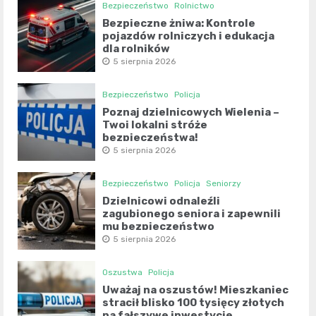
Bezpieczeństwo
Rolnictwo
Bezpieczne żniwa: Kontrole
pojazdów rolniczych i edukacja
dla rolników
5 sierpnia 2026
Bezpieczeństwo
Policja
Poznaj dzielnicowych Wielenia –
Twoi lokalni stróże
bezpieczeństwa!
5 sierpnia 2026
Bezpieczeństwo
Policja
Seniorzy
Dzielnicowi odnaleźli
zagubionego seniora i zapewnili
mu bezpieczeństwo
5 sierpnia 2026
Oszustwa
Policja
Uważaj na oszustów! Mieszkaniec
stracił blisko 100 tysięcy złotych
na fałszywe inwestycje