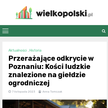
Skip
to
content
wielkopolski.pl
Aktualności
,
Historia
Przerażające odkrycie w
Poznaniu: Kości ludzkie
znalezione na giełdzie
ogrodniczej
7 listopada 2023
Anna Tomczak