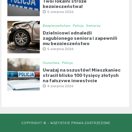
Twoi lokalni stróże
bezpieczeństwa!
5 sierpnia 2026
Bezpieczeństwo
Policja
Seniorzy
Dzielnicowi odnaleźli
zagubionego seniora i zapewnili
mu bezpieczeństwo
5 sierpnia 2026
Oszustwa
Policja
Uważaj na oszustów! Mieszkaniec
stracił blisko 100 tysięcy złotych
na fałszywe inwestycje
4 sierpnia 2026
COPYRIGHT © - WSZYSTKIE PRAWA ZASTRZEŻONE