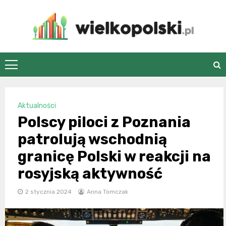
Skip
to
content
wielkopolski.pl
Aktualności
Polscy piloci z Poznania
patrolują wschodnią
granicę Polski w reakcji na
rosyjską aktywność
2 stycznia 2024
Anna Tomczak