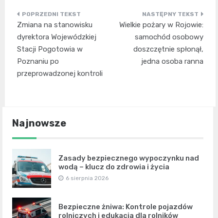
Nawigacja
Zmiana na stanowisku
Wielkie pożary w Rojowie:
wpisu
dyrektora Wojewódzkiej
samochód osobowy
Stacji Pogotowia w
doszczętnie spłonął,
Poznaniu po
jedna osoba ranna
przeprowadzonej kontroli
Najnowsze
Zasady bezpiecznego wypoczynku nad
wodą – klucz do zdrowia i życia
6 sierpnia 2026
Bezpieczne żniwa: Kontrole pojazdów
rolniczych i edukacja dla rolników