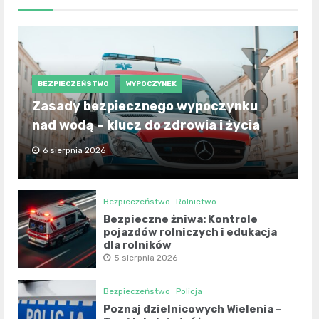
BEZPIECZEŃSTWO
WYPOCZYNEK
Zasady bezpiecznego wypoczynku
nad wodą – klucz do zdrowia i życia
6 sierpnia 2026
Bezpieczeństwo
Rolnictwo
Bezpieczne żniwa: Kontrole
pojazdów rolniczych i edukacja
dla rolników
5 sierpnia 2026
Bezpieczeństwo
Policja
Poznaj dzielnicowych Wielenia –