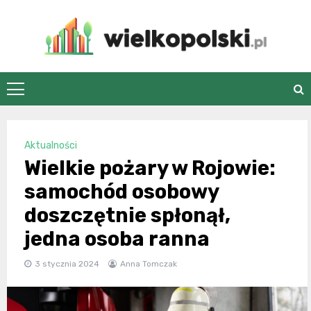
Skip
to
content
wielkopolski.pl
Aktualności
Wielkie pożary w Rojowie:
samochód osobowy
doszczętnie spłonął,
jedna osoba ranna
3 stycznia 2024
Anna Tomczak