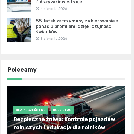
fałszywe inwestycje
4 sierpnia 2026
55-latek zatrzymany za kierowanie z
ponad 3 promilami dzięki czujności
świadków
3 sierpnia 2026
Polecamy
BEZPIECZEŃSTWO
ROLNICTWO
Bezpieczne żniwa: Kontrole pojazdów
rolniczych i edukacja dla rolników