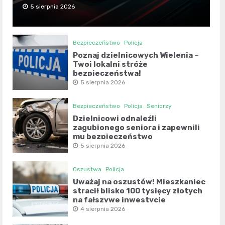
5 sierpnia 2026
Bezpieczeństwo
Policja
Poznaj dzielnicowych Wielenia –
Twoi lokalni stróże
bezpieczeństwa!
5 sierpnia 2026
Bezpieczeństwo
Policja
Seniorzy
Dzielnicowi odnaleźli
zagubionego seniora i zapewnili
mu bezpieczeństwo
5 sierpnia 2026
Oszustwa
Policja
Uważaj na oszustów! Mieszkaniec
stracił blisko 100 tysięcy złotych
na fałszywe inwestycje
4 sierpnia 2026