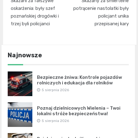
Skazani za fałszywe
Skazany za śmiertelne
wpisu
oskarżenia: były szef
potrącenie nastolatki były
poznańskiej drogówki i
policjant unika
trzej byli policjanci
przepisanej kary
Najnowsze
Bezpieczne żniwa: Kontrole pojazdów
rolniczych i edukacja dla rolników
5 sierpnia 2026
Poznaj dzielnicowych Wielenia – Twoi
lokalni stróże bezpieczeństwa!
5 sierpnia 2026