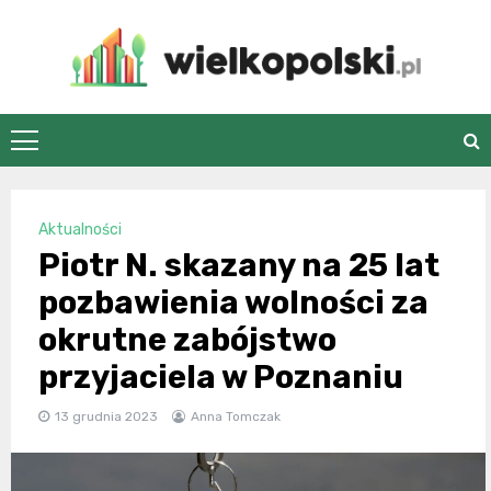
Skip
to
content
wielkopolski.pl
Aktualności
Piotr N. skazany na 25 lat
pozbawienia wolności za
okrutne zabójstwo
przyjaciela w Poznaniu
13 grudnia 2023
Anna Tomczak