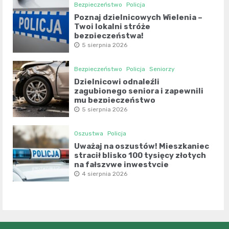
Bezpieczeństwo
Policja
Poznaj dzielnicowych Wielenia –
Twoi lokalni stróże
bezpieczeństwa!
5 sierpnia 2026
Bezpieczeństwo
Policja
Seniorzy
Dzielnicowi odnaleźli
zagubionego seniora i zapewnili
mu bezpieczeństwo
5 sierpnia 2026
Oszustwa
Policja
Uważaj na oszustów! Mieszkaniec
stracił blisko 100 tysięcy złotych
na fałszywe inwestycje
4 sierpnia 2026