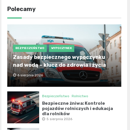
Polecamy
BEZPIECZEŃSTWO
WYPOCZYNEK
Zasady bezpiecznego wypoczynku
nad wodą – klucz do zdrowia i życia
6 sierpnia 2026
Bezpieczeństwo
Rolnictwo
Bezpieczne żniwa: Kontrole
pojazdów rolniczych i edukacja
dla rolników
5 sierpnia 2026