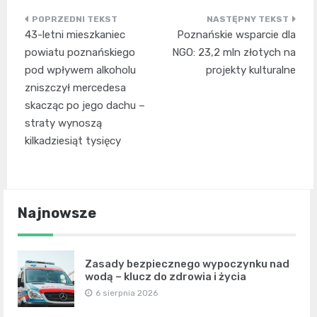
Nawigacja
43-letni mieszkaniec
Poznańskie wsparcie dla
wpisu
powiatu poznańskiego
NGO: 23,2 mln złotych na
pod wpływem alkoholu
projekty kulturalne
zniszczył mercedesa
skacząc po jego dachu –
straty wynoszą
kilkadziesiąt tysięcy
Najnowsze
Zasady bezpiecznego wypoczynku nad
wodą – klucz do zdrowia i życia
6 sierpnia 2026