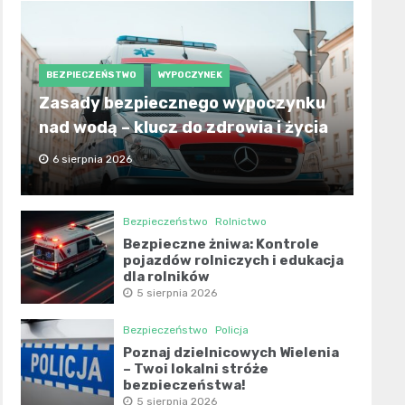
BEZPIECZEŃSTWO
WYPOCZYNEK
Zasady bezpiecznego wypoczynku
nad wodą – klucz do zdrowia i życia
6 sierpnia 2026
Bezpieczeństwo
Rolnictwo
Bezpieczne żniwa: Kontrole
pojazdów rolniczych i edukacja
dla rolników
5 sierpnia 2026
Bezpieczeństwo
Policja
Poznaj dzielnicowych Wielenia
– Twoi lokalni stróże
bezpieczeństwa!
5 sierpnia 2026