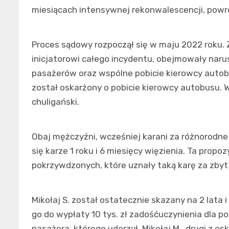
miesiącach intensywnej rekonwalescencji, powró
Proces sądowy rozpoczął się w maju 2022 roku.
inicjatorowi całego incydentu, obejmowały narus
pasażerów oraz wspólne pobicie kierowcy autobu
został oskarżony o pobicie kierowcy autobusu. 
chuligański.
Obaj mężczyźni, wcześniej karani za różnorodn
się karze 1 roku i 6 miesięcy więzienia. Ta propo
pokrzywdzonych, które uznały taką karę za zbyt
Mikołaj S. został ostatecznie skazany na 2 lata
go do wypłaty 10 tys. zł zadośćuczynienia dla 
pasażera, którego uderzył. Mikołaj M., drugi z os