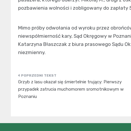
pozbawienia wolności i zobligowany do zapłaty 5
Mimo próby odwołania od wyroku przez obrońc
niewspółmierność kary, Sąd Okręgowy w Poznani
Katarzyna Błaszczak z biura prasowego Sądu O
niezmienny.
Nawigacja
Grzyb z lasu okazał się śmiertelnie trujący: Pierwszy
wpisu
przypadek zatrucia muchomorem sromotnikowym w
Poznaniu