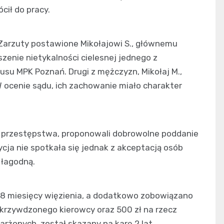
cił do pracy.
 Zarzuty postawione Mikołajowi S., głównemu
zenie nietykalności cielesnej jednego z
su MPK Poznań. Drugi z mężczyzn, Mikołaj M.,
W ocenie sądu, ich zachowanie miało charakter
e przestępstwa, proponowali dobrowolne poddanie
zycja nie spotkała się jednak z akceptacją osób
 łagodną.
 i 8 miesięcy więzienia, a dodatkowo zobowiązano
pokrzywdzonego kierowcy oraz 500 zł na rzecz
karżonych, został skazany na karę 2 lat