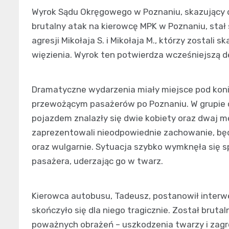
Wyrok Sądu Okręgowego w Poznaniu, skazujący 
brutalny atak na kierowcę MPK w Poznaniu, stał
agresji Mikołaja S. i Mikołaja M., którzy zostali 
więzienia. Wyrok ten potwierdza wcześniejszą de
Dramatyczne wydarzenia miały miejsce pod koniec
przewożącym pasażerów po Poznaniu. W grupie
pojazdem znalazły się dwie kobiety oraz dwaj mężc
zaprezentowali nieodpowiednie zachowanie, będ
oraz wulgarnie. Sytuacja szybko wymknęła się spo
pasażera, uderzając go w twarz.
Kierowca autobusu, Tadeusz, postanowił interwe
skończyło się dla niego tragicznie. Został bruta
poważnych obrażeń – uszkodzenia twarzy i zagro