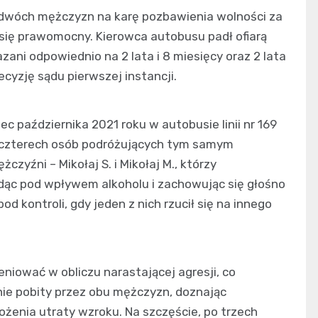
dwóch mężczyzn na karę pozbawienia wolności za
 się prawomocny. Kierowca autobusu padł ofiarą
skazani odpowiednio na 2 lata i 8 miesięcy oraz 2 lata
cyzję sądu pierwszej instancji.
 października 2021 roku w autobusie linii nr 169
 czterech osób podróżujących tym samym
zyźni – Mikołaj S. i Mikołaj M., którzy
ąc pod wpływem alkoholu i zachowując się głośno
d kontroli, gdy jeden z nich rzucił się na innego
niować w obliczu narastającej agresji, co
lnie pobity przez obu mężczyzn, doznając
żenia utraty wzroku. Na szczęście, po trzech