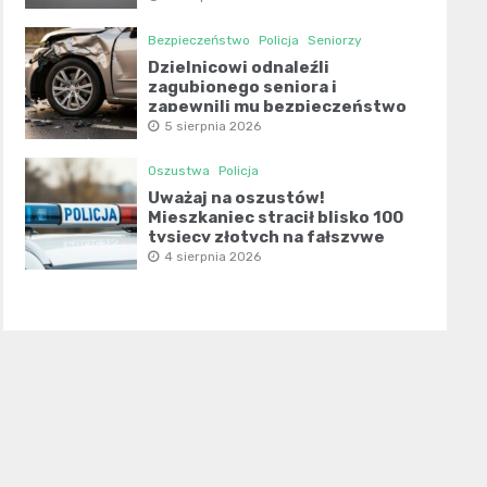
Bezpieczeństwo
Policja
Seniorzy
Dzielnicowi odnaleźli
zagubionego seniora i
zapewnili mu bezpieczeństwo
5 sierpnia 2026
Oszustwa
Policja
Uważaj na oszustów!
Mieszkaniec stracił blisko 100
tysięcy złotych na fałszywe
inwestycje
4 sierpnia 2026