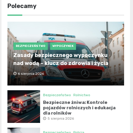
Polecamy
BEZPIECZEŃSTWO
WYPOCZYNEK
Zasady bezpiecznego wypoczynku
nad wodą – klucz do zdrowia i życia
6 sierpnia 2026
Bezpieczeństwo
Rolnictwo
Bezpieczne żniwa: Kontrole
pojazdów rolniczych i edukacja
dla rolników
5 sierpnia 2026
Bezpieczeństwo
Policja