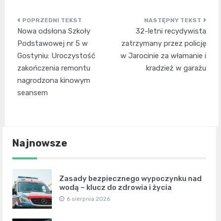
Nawigacja
Nowa odsłona Szkoły
32-letni recydywista
wpisu
Podstawowej nr 5 w
zatrzymany przez policję
Gostyniu: Uroczystość
w Jarocinie za włamanie i
zakończenia remontu
kradzież w garażu
nagrodzona kinowym
seansem
Najnowsze
Zasady bezpiecznego wypoczynku nad
wodą – klucz do zdrowia i życia
6 sierpnia 2026