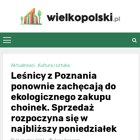
Skip
to
content
wielkopolski.pl
Aktualności
,
Kultura i sztuka
Leśnicy z Poznania
ponownie zachęcają do
ekologicznego zakupu
choinek. Sprzedaż
rozpoczyna się w
najbliższy poniedziałek
12 grudnia 2023
Anna Tomczak