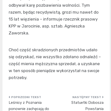
odbywał karę pozbawienia wolności. Tym
razem, będąc recydywistą, grozi mu nawet do
15 lat więzienia – informuje rzecznik prasowy
KPP w Jarocinie, asp. sztab. Agnieszka
Zaworska.
Choć część skradzionych przedmiotów udało
się odzyskać, nie wszystko zdołano odnaleźć –
część mienia mężczyzna sprzedał, a uzyskane
w ten sposób pieniądze wykorzystał na swoje
potrzeby.
Nawigacja
Leśnicy z Poznania
Statuetki Dobosza
wpisu
ponownie zachęcają do
Powstania