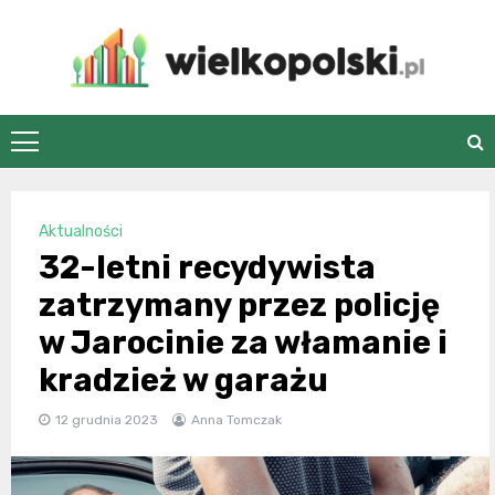
Skip
to
content
wielkopolski.pl
Aktualności
32-letni recydywista
zatrzymany przez policję
w Jarocinie za włamanie i
kradzież w garażu
12 grudnia 2023
Anna Tomczak