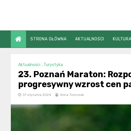
Skip
to
content
STRONA GŁÓWNA
AKTUALNOŚCI
KULTURA
Aktualności
,
Turystyka
23. Poznań Maraton: Rozpo
progresywny wzrost cen p
31 stycznia 2024
Anna Tomczak