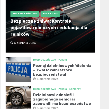
BEZPIECZEŃSTWO
ROLNICTWO
Bezpieczne żniwa: Kontrole
pojazdów rolniczych i edukacja dla
rolników
5 sierpnia 2026
Bezpieczeństwo
Policja
Poznaj dzielnicowych Wielenia
– Twoi lokalni stróże
bezpieczeństwa!
5 sierpnia 2026
Bezpieczeństwo
Policja
Seniorzy
Dzielnicowi odnaleźli
zagubionego seniora i
zapewnili mu bezpieczeństwo
5 sierpnia 2026