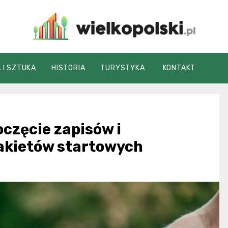
wielkopolski.pl
 I SZTUKA
HISTORIA
TURYSTYKA
KONTAKT
częcie zapisów i
akietów startowych