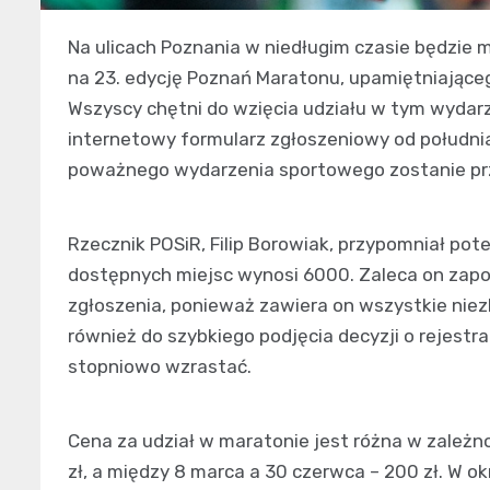
Na ulicach Poznania w niedługim czasie będzie 
na 23. edycję Poznań Maratonu, upamiętniającego
Wszyscy chętni do wzięcia udziału w tym wydar
internetowy formularz zgłoszeniowy od południa
poważnego wydarzenia sportowego zostanie prz
Rzecznik POSiR, Filip Borowiak, przypomniał po
dostępnych miejsc wynosi 6000. Zaleca on zapo
zgłoszenia, ponieważ zawiera on wszystkie nie
również do szybkiego podjęcia decyzji o rejestr
stopniowo wzrastać.
Cena za udział w maratonie jest różna w zależn
zł, a między 8 marca a 30 czerwca – 200 zł. W okr