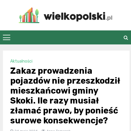
Skip
to
content
wielkopolski.pl
Aktualności
Zakaz prowadzenia
pojazdów nie przeszkodził
mieszkańcowi gminy
Skoki. Ile razy musiał
złamać prawo, by ponieść
surowe konsekwencje?
24 maja 2024
Anna Tomczak