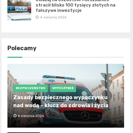
stracił blisko 100 tysięcy złotych na
fałszywe inwestycje
4 sierpnia 2026
Polecamy
BEZPIECZEŃSTWO
WYPOCZYNEK
Zasady bezpiecznego wypoczynku
nad wodą – klucz do zdrowia i życia
6 sierpnia 2026