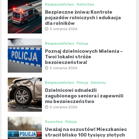
Bezpieczeństwo
Rolnictwo
Bezpieczne żniwa: Kontrole
pojazdów rolniczych i edukacja
dla rolników
5 sierpnia 2026
Bezpieczeństwo
Policja
Poznaj dzielnicowych Wielenia –
Twoi lokalni stróże
bezpieczeństwa!
5 sierpnia 2026
Bezpieczeństwo
Policja
Seniorzy
Dzielnicowi odnaleźli
zagubionego seniora i zapewnili
mu bezpieczeństwo
5 sierpnia 2026
Oszustwa
Policja
Uważaj na oszustów! Mieszkaniec
stracił blisko 100 tysięcy złotych