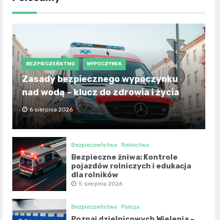
BEZPIECZEŃSTWO
WYPOCZYNEK
Zasady bezpiecznego wypoczynku
nad wodą – klucz do zdrowia i życia
6 sierpnia 2026
Bezpieczeństwo
Rolnictwo
Bezpieczne żniwa: Kontrole
pojazdów rolniczych i edukacja
dla rolników
5 sierpnia 2026
Bezpieczeństwo
Policja
Poznaj dzielnicowych Wielenia –