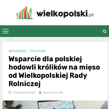
Skip
to
content
wielkopolski.pl
Aktualności
,
Turystyka
Wsparcie dla polskiej
hodowli królików na mięso
od Wielkopolskiej Rady
Rolniczej
7 listopada 2023
Anna Tomczak