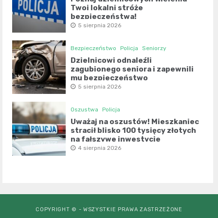
Twoi lokalni stróże
bezpieczeństwa!
5 sierpnia 2026
Bezpieczeństwo
Policja
Seniorzy
Dzielnicowi odnaleźli
zagubionego seniora i zapewnili
mu bezpieczeństwo
5 sierpnia 2026
Oszustwa
Policja
Uważaj na oszustów! Mieszkaniec
stracił blisko 100 tysięcy złotych
na fałszywe inwestycje
4 sierpnia 2026
COPYRIGHT © - WSZYSTKIE PRAWA ZASTRZEŻONE