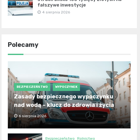
fałszywe inwestycje
4 sierpnia 2026
Polecamy
BEZPIECZEŃSTWO
WYPOCZYNEK
Zasady bezpiecznego wypoczynku
nad wodą – klucz do zdrowia i życia
6 sierpnia 2026
Bezpieczeństwo
Rolnictwo