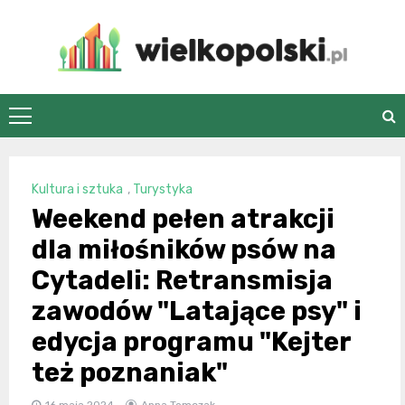
Skip
to
content
wielkopolski.pl
Kultura i sztuka
,
Turystyka
Weekend pełen atrakcji
dla miłośników psów na
Cytadeli: Retransmisja
zawodów "Latające psy" i
edycja programu "Kejter
też poznaniak"
16 maja 2024
Anna Tomczak