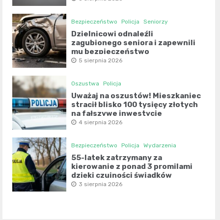
Bezpieczeństwo
Policja
Seniorzy
Dzielnicowi odnaleźli
zagubionego seniora i zapewnili
mu bezpieczeństwo
5 sierpnia 2026
Oszustwa
Policja
Uważaj na oszustów! Mieszkaniec
stracił blisko 100 tysięcy złotych
na fałszywe inwestycje
4 sierpnia 2026
Bezpieczeństwo
Policja
Wydarzenia
55-latek zatrzymany za
kierowanie z ponad 3 promilami
dzięki czujności świadków
3 sierpnia 2026