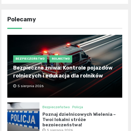
Polecamy
BEZPIECZEŃSTWO
ROLNICTWO
Bezpieczne żniwa: Kontrole pojazdów
rolniczych i edukacja dla rolników
5 sierpnia 2026
Bezpieczeństwo
Policja
Poznaj dzielnicowych Wielenia –
Twoi lokalni stróże
bezpieczeństwa!
5 sierpnia 2026