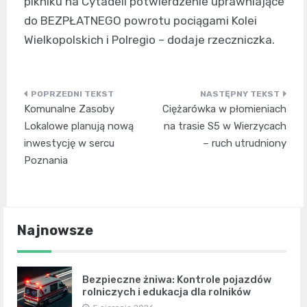
pikniku na Cytadeli potwierdzenie uprawniające
do BEZPŁATNEGO powrotu pociągami Kolei
Wielkopolskich i Polregio – dodaje rzeczniczka.
Nawigacja
Komunalne Zasoby
Ciężarówka w płomieniach
wpisu
Lokalowe planują nową
na trasie S5 w Wierzycach
inwestycję w sercu
– ruch utrudniony
Poznania
Najnowsze
Bezpieczne żniwa: Kontrole pojazdów
rolniczych i edukacja dla rolników