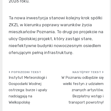
2026 roku.
Ta nowa inwestycja stanowi kolejny krok spółki
ZKZL w kierunku poprawy warunków życia
mieszkańców Poznania. To drugi po projekcie na
ulicy Opolskiej projekt, który zastąpi stare,
nieefektywne budynki nowoczesnym osiedlem
oferującym pełną infrastrukturę.
Nawigacja
Instytut Meteorologii i
W Poznaniu odbędzie się
wpisu
Gospodarki Wodnej
wielki festyn z udziałem
ostrzega: burze i upały
znanych artystów.
nadciągają na
Bezpłatny wstęp i
Wielkopolskę
transport powrotny!