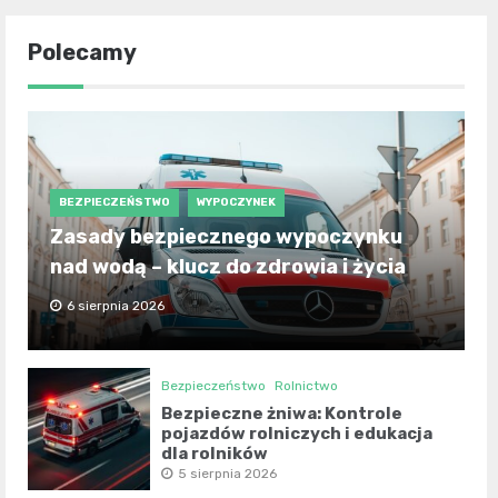
Polecamy
BEZPIECZEŃSTWO
WYPOCZYNEK
Zasady bezpiecznego wypoczynku
nad wodą – klucz do zdrowia i życia
6 sierpnia 2026
Bezpieczeństwo
Rolnictwo
Bezpieczne żniwa: Kontrole
pojazdów rolniczych i edukacja
dla rolników
5 sierpnia 2026