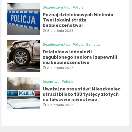
Bezpieczeństwo
Policja
Poznaj dzielnicowych Wielenia –
Twoi lokalni stróże
bezpieczeństwa!
5 sierpnia 2026
Bezpieczeństwo
Policja
Seniorzy
Dzielnicowi odnaleźli
zagubionego seniora i zapewnili
mu bezpieczeństwo
5 sierpnia 2026
Oszustwa
Policja
Uważaj na oszustów! Mieszkaniec
stracił blisko 100 tysięcy złotych
na fałszywe inwestycje
4 sierpnia 2026