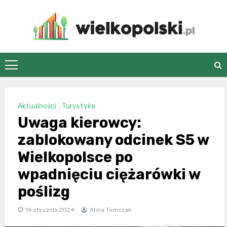
Skip
to
content
wielkopolski.pl
Aktualności
,
Turystyka
Uwaga kierowcy:
zablokowany odcinek S5 w
Wielkopolsce po
wpadnięciu ciężarówki w
poślizg
16 stycznia 2024
Anna Tomczak