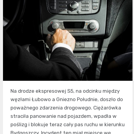
Na drodze ekspresowej S5, na odcinku między
węzłami Łubowo a Gniezno Południe, doszło do
poważnego zdarzenia drogowego. Ciężarówka
straciła panowanie nad pojazdem, wpadła w
poślizg i blokuje teraz cały pas ruchu w kierunku
Bydgoszczy. Incydent ten miał miejsce we