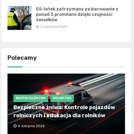
55-latek zatrzymany za kierowanie z
ponad 3 promilami dzięki czujności
świadków
3 sierpnia 2026
Polecamy
BEZPIECZEŃSTWO
ROLNICTWO
Bezpieczne żniwa: Kontrole pojazdów
rolniczych i edukacja dla rolników
5 sierpnia 2026