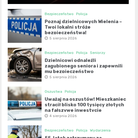
Bezpieczeństwo
Policja
Poznaj dzielnicowych Wielenia –
Twoi lokalni stróże
bezpieczeństwa!
5 sierpnia 2026
Bezpieczeństwo
Policja
Seniorzy
Dzielnicowi odnaleźli
zagubionego seniora i zapewnili
mu bezpieczeństwo
5 sierpnia 2026
Oszustwa
Policja
Uważaj na oszustów! Mieszkaniec
stracił blisko 100 tysięcy złotych
na fałszywe inwestycje
4 sierpnia 2026
Bezpieczeństwo
Policja
Wydarzenia