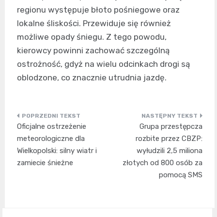
regionu występuje błoto pośniegowe oraz
lokalne śliskości. Przewiduje się również
możliwe opady śniegu. Z tego powodu,
kierowcy powinni zachować szczególną
ostrożność, gdyż na wielu odcinkach drogi są
oblodzone, co znacznie utrudnia jazdę.
Nawigacja
Oficjalne ostrzeżenie
Grupa przestępcza
wpisu
meteorologiczne dla
rozbite przez CBZP:
Wielkopolski: silny wiatr i
wyłudzili 2,5 miliona
zamiecie śnieżne
złotych od 800 osób za
pomocą SMS