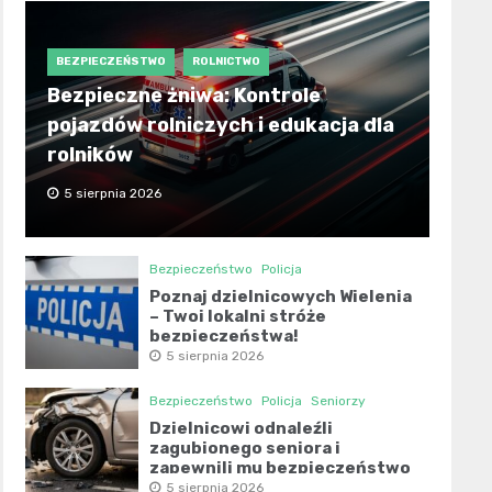
BEZPIECZEŃSTWO
ROLNICTWO
Bezpieczne żniwa: Kontrole
pojazdów rolniczych i edukacja dla
rolników
5 sierpnia 2026
Bezpieczeństwo
Policja
Poznaj dzielnicowych Wielenia
– Twoi lokalni stróże
bezpieczeństwa!
5 sierpnia 2026
Bezpieczeństwo
Policja
Seniorzy
Dzielnicowi odnaleźli
zagubionego seniora i
zapewnili mu bezpieczeństwo
5 sierpnia 2026