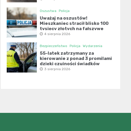
Oszustwa
Policja
Uważaj na oszustów!
Mieszkaniec stracił blisko 100
tysięcy złotych na fałszywe
inwestycje
4 sierpnia 2026
Bezpieczeństwo
Policja
Wydarzenia
55-latek zatrzymany za
kierowanie z ponad 3 promilami
dzięki czujności świadków
3 sierpnia 2026