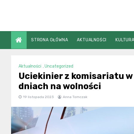
Skip
to
content
STRONA GŁÓWNA
AKTUALNOŚCI
KULTURA
Aktualności
,
Uncategorized
Uciekinier z komisariatu w
dniach na wolności
19 listopada 2023
Anna Tomczak