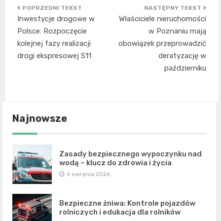
Nawigacja
Inwestycje drogowe w
Właściciele nieruchomości
wpisu
Polsce: Rozpoczęcie
w Poznaniu mają
kolejnej fazy realizacji
obowiązek przeprowadzić
drogi ekspresowej S11
deratyzację w
październiku
Najnowsze
Zasady bezpiecznego wypoczynku nad
wodą – klucz do zdrowia i życia
6 sierpnia 2026
Bezpieczne żniwa: Kontrole pojazdów
rolniczych i edukacja dla rolników