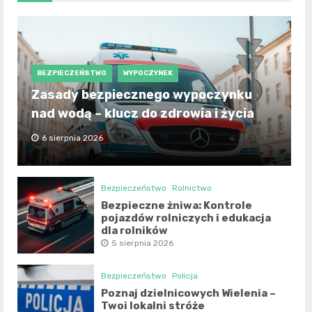
BEZPIECZEŃSTWO
WYPOCZYNEK
Zasady bezpiecznego wypoczynku
nad wodą – klucz do zdrowia i życia
6 sierpnia 2026
Bezpieczeństwo
Rolnictwo
Bezpieczne żniwa: Kontrole
pojazdów rolniczych i edukacja
dla rolników
5 sierpnia 2026
Bezpieczeństwo
Policja
Poznaj dzielnicowych Wielenia –
Twoi lokalni stróże