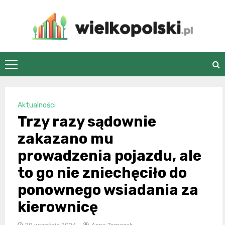
Skip
to
content
wielkopolski.pl
Aktualności
Trzy razy sądownie
zakazano mu
prowadzenia pojazdu, ale
to go nie zniechęciło do
ponownego wsiadania za
kierownicę
29 września 2024
Anna Tomczak