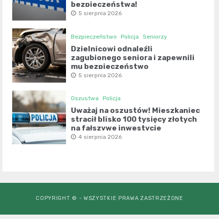
bezpieczeństwa!
5 sierpnia 2026
Bezpieczeństwo
Policja
Seniorzy
Dzielnicowi odnaleźli
zagubionego seniora i zapewnili
mu bezpieczeństwo
5 sierpnia 2026
Oszustwa
Policja
Uważaj na oszustów! Mieszkaniec
stracił blisko 100 tysięcy złotych
na fałszywe inwestycje
4 sierpnia 2026
COPYRIGHT © - WSZYSTKIE PRAWA ZASTRZEŻONE