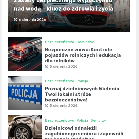
Zasady bezpiecznego wypoczynku
nad wodą – klucz do zdrowia i życia
6 sierpnia 2026
Bezpieczeństwo
Rolnictwo
Bezpieczne żniwa: Kontrole
pojazdów rolniczych i edukacja
dla rolników
5 sierpnia 2026
Bezpieczeństwo
Policja
Poznaj dzielnicowych Wielenia –
Twoi lokalni stróże
bezpieczeństwa!
5 sierpnia 2026
Bezpieczeństwo
Policja
Seniorzy
Dzielnicowi odnaleźli
zagubionego seniora i zapewnili