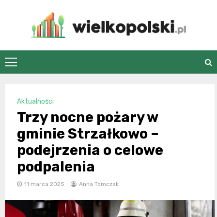
Skip
to
content
wielkopolski.pl
Aktualności
Trzy nocne pożary w
gminie Strzałkowo –
podejrzenia o celowe
podpalenia
11 marca 2025
Anna Tomczak