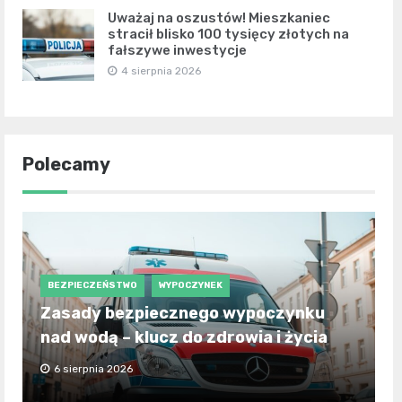
Uważaj na oszustów! Mieszkaniec
stracił blisko 100 tysięcy złotych na
fałszywe inwestycje
4 sierpnia 2026
Polecamy
BEZPIECZEŃSTWO
WYPOCZYNEK
Zasady bezpiecznego wypoczynku
nad wodą – klucz do zdrowia i życia
6 sierpnia 2026