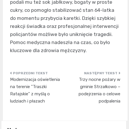
podali mu też sok jabłkowy, bogaty w proste
cukry, co pomogło stabilizować stan 64-latka
do momentu przybycia karetki. Dzięki szybkiej
reakcji świadka oraz profesjonalnej interwencji
policjantów możliwe było uniknięcie tragedii.
Pomoc medyczna nadeszła na czas, co było
kluczowe dla zdrowia mężczyzny.
Nawigacja
Modernizacja oświetlenia
Trzy nocne pożary w
wpisu
na terenie "Traszki
gminie Strzałkowo –
Ratajskie" z myślą o
podejrzenia o celowe
ludziach i płazach
podpalenia