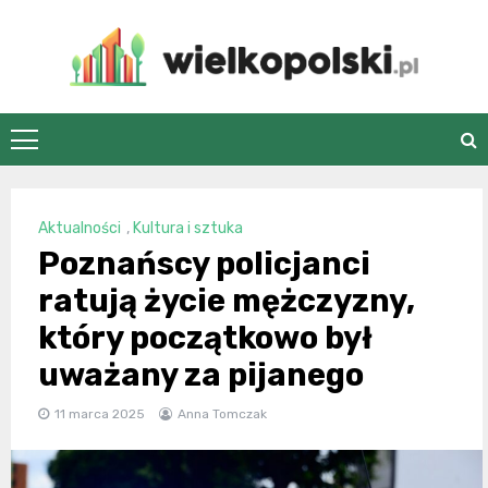
Skip
to
content
wielkopolski.pl
Aktualności
,
Kultura i sztuka
Poznańscy policjanci
ratują życie mężczyzny,
który początkowo był
uważany za pijanego
11 marca 2025
Anna Tomczak