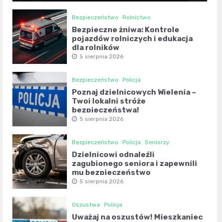
Bezpieczeństwo
Rolnictwo
Bezpieczne żniwa: Kontrole
pojazdów rolniczych i edukacja
dla rolników
5 sierpnia 2026
Bezpieczeństwo
Policja
Poznaj dzielnicowych Wielenia –
Twoi lokalni stróże
bezpieczeństwa!
5 sierpnia 2026
Bezpieczeństwo
Policja
Seniorzy
Dzielnicowi odnaleźli
zagubionego seniora i zapewnili
mu bezpieczeństwo
5 sierpnia 2026
Oszustwa
Policja
Uważaj na oszustów! Mieszkaniec