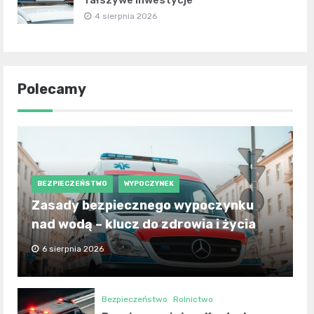
fałszywe inwestycje
4 sierpnia 2026
Polecamy
BEZPIECZEŃSTWO
WYPOCZYNEK
Zasady bezpiecznego wypoczynku
nad wodą – klucz do zdrowia i życia
6 sierpnia 2026
Bezpieczeństwo
Rolnictwo