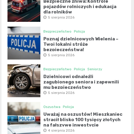
Bezpieczne żniwa: Kontrole
pojazdów rolniczych i edukacja
dla rolników
5 sierpnia 2026
Bezpieczeństwo
Policja
Poznaj dzielnicowych Wielenia –
Twoi lokalni stróże
bezpieczeństwa!
5 sierpnia 2026
Bezpieczeństwo
Policja
Seniorzy
Dzielnicowi odnaleźli
zagubionego seniora i zapewnili
mu bezpieczeństwo
5 sierpnia 2026
Oszustwa
Policja
Uważaj na oszustów! Mieszkaniec
stracił blisko 100 tysięcy złotych
na fałszywe inwestycje
4 sierpnia 2026