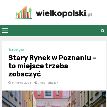
Skip
to
content
wielkopolski.pl
Turystyka
Stary Rynek w Poznaniu –
to miejsce trzeba
zobaczyć
8 marca 2023
Anna Tomczak