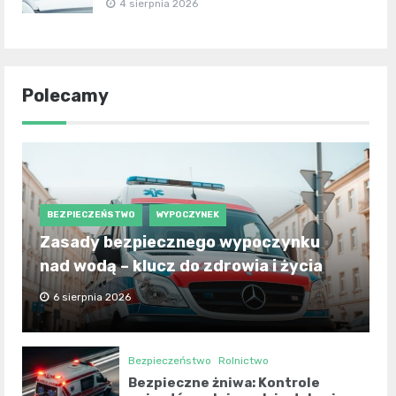
4 sierpnia 2026
Polecamy
BEZPIECZEŃSTWO
WYPOCZYNEK
Zasady bezpiecznego wypoczynku
nad wodą – klucz do zdrowia i życia
6 sierpnia 2026
Bezpieczeństwo
Rolnictwo
Bezpieczne żniwa: Kontrole