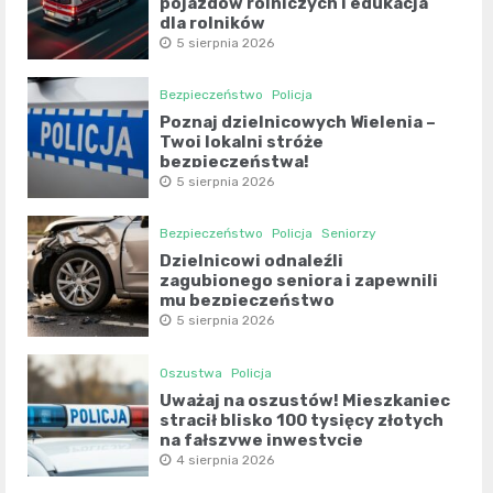
pojazdów rolniczych i edukacja
dla rolników
5 sierpnia 2026
Bezpieczeństwo
Policja
Poznaj dzielnicowych Wielenia –
Twoi lokalni stróże
bezpieczeństwa!
5 sierpnia 2026
Bezpieczeństwo
Policja
Seniorzy
Dzielnicowi odnaleźli
zagubionego seniora i zapewnili
mu bezpieczeństwo
5 sierpnia 2026
Oszustwa
Policja
Uważaj na oszustów! Mieszkaniec
stracił blisko 100 tysięcy złotych
na fałszywe inwestycje
4 sierpnia 2026