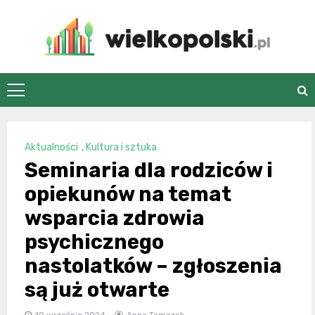
Skip
to
content
wielkopolski.pl
Aktualności
,
Kultura i sztuka
Seminaria dla rodziców i
opiekunów na temat
wsparcia zdrowia
psychicznego
nastolatków – zgłoszenia
są już otwarte
19 września 2024
Anna Tomczak