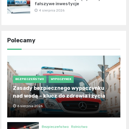
fałszywe inwestycje
4 sierpnia 2026
Polecamy
BEZPIECZEŃSTWO
WYPOCZYNEK
Zasady bezpiecznego wypoczynku
nad wodą – klucz do zdrowia i życia
6 sierpnia 2026
Bezpieczeństwo
Rolnictwo