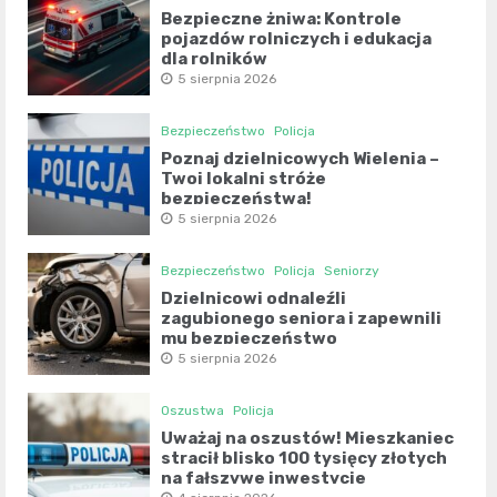
Bezpieczne żniwa: Kontrole
pojazdów rolniczych i edukacja
dla rolników
5 sierpnia 2026
Bezpieczeństwo
Policja
Poznaj dzielnicowych Wielenia –
Twoi lokalni stróże
bezpieczeństwa!
5 sierpnia 2026
Bezpieczeństwo
Policja
Seniorzy
Dzielnicowi odnaleźli
zagubionego seniora i zapewnili
mu bezpieczeństwo
5 sierpnia 2026
Oszustwa
Policja
Uważaj na oszustów! Mieszkaniec
stracił blisko 100 tysięcy złotych
na fałszywe inwestycje