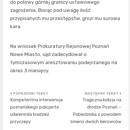
do połowy górnej granicy ustawowego
zagrożenia. Biorąc pod uwagę ilość
przypisanych mu przestępstw, grozi mu surowa
kara.
Na wniosek Prokuratury Rejonowej Poznań
Nowe Miasto, sąd zadecydował o
tymczasowym aresztowaniu podejrzanego na
okres 3 miesięcy.
Nawigacja
Kompetentna interwencja
Tragiczna kolizja na
wpisu
poznańskiego policjanta
drodze Poznań –
udaremniła kradzież
Pobiedziska z powodem
przyczepy
śmierci dwóch kierowców