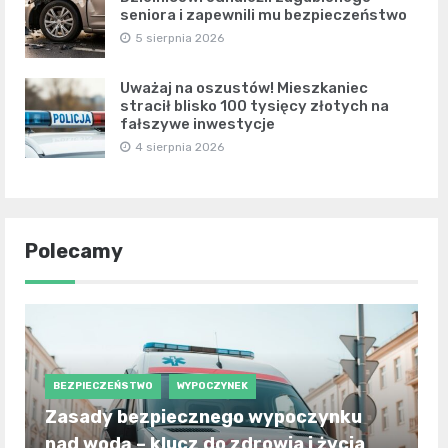
seniora i zapewnili mu bezpieczeństwo
5 sierpnia 2026
Uważaj na oszustów! Mieszkaniec
stracił blisko 100 tysięcy złotych na
fałszywe inwestycje
4 sierpnia 2026
Polecamy
BEZPIECZEŃSTWO
WYPOCZYNEK
Zasady bezpiecznego wypoczynku
nad wodą – klucz do zdrowia i życia