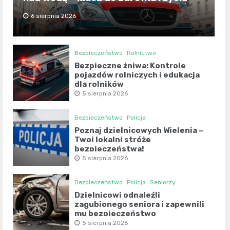
6 sierpnia 2026
Bezpieczeństwo
Rolnictwo
Bezpieczne żniwa: Kontrole
pojazdów rolniczych i edukacja
dla rolników
5 sierpnia 2026
Bezpieczeństwo
Policja
Poznaj dzielnicowych Wielenia –
Twoi lokalni stróże
bezpieczeństwa!
5 sierpnia 2026
Bezpieczeństwo
Policja
Seniorzy
Dzielnicowi odnaleźli
zagubionego seniora i zapewnili
mu bezpieczeństwo
5 sierpnia 2026