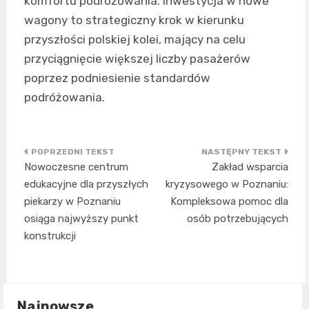
komfortu podróżowania. Inwestycja w nowe
wagony to strategiczny krok w kierunku
przyszłości polskiej kolei, mający na celu
przyciągnięcie większej liczby pasażerów
poprzez podniesienie standardów
podróżowania.
Nawigacja
Nowoczesne centrum
Zakład wsparcia
wpisu
edukacyjne dla przyszłych
kryzysowego w Poznaniu:
piekarzy w Poznaniu
Kompleksowa pomoc dla
osiąga najwyższy punkt
osób potrzebujących
konstrukcji
Najnowsze