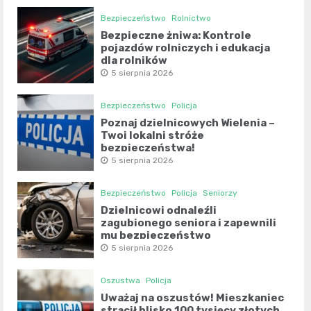
Bezpieczeństwo
Rolnictwo
Bezpieczne żniwa: Kontrole
pojazdów rolniczych i edukacja
dla rolników
5 sierpnia 2026
Bezpieczeństwo
Policja
Poznaj dzielnicowych Wielenia –
Twoi lokalni stróże
bezpieczeństwa!
5 sierpnia 2026
Bezpieczeństwo
Policja
Seniorzy
Dzielnicowi odnaleźli
zagubionego seniora i zapewnili
mu bezpieczeństwo
5 sierpnia 2026
Oszustwa
Policja
Uważaj na oszustów! Mieszkaniec
stracił blisko 100 tysięcy złotych