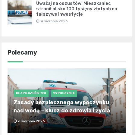
Uważaj na oszustów! Mieszkaniec
stracił blisko 100 tysięcy złotych na
fałszywe inwestycje
4 sierpnia 2026
Polecamy
BEZPIECZEŃSTWO
WYPOCZYNEK
Zasady bezpiecznego wypoczynku
nad wodą – klucz do zdrowia i życia
6 sierpnia 2026