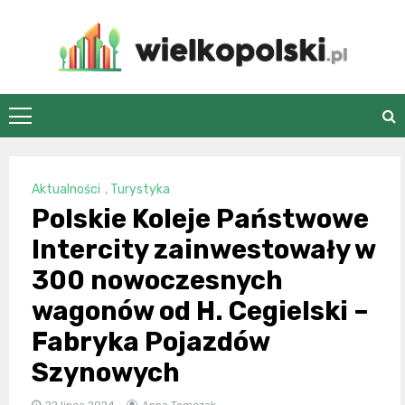
Skip
to
content
wielkopolski.pl
Aktualności
,
Turystyka
Polskie Koleje Państwowe
Intercity zainwestowały w
300 nowoczesnych
wagonów od H. Cegielski –
Fabryka Pojazdów
Szynowych
22 lipca 2024
Anna Tomczak