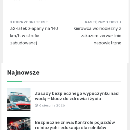
Nawigacja
32-latek złapany na 140
Kierowca wolnobieżny z
wpisu
km/h w strefie
zakazem zerwał linie
zabudowanej
napowietrzne
Najnowsze
Zasady bezpiecznego wypoczynku nad
wodą – klucz do zdrowia i życia
6 sierpnia 2026
Bezpieczne żniwa: Kontrole pojazdów
rolniczych i edukacja dla rolników