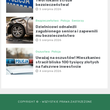
Twoi lokalni stróże
bezpieczeństwa!
5 sierpnia 2026
Bezpieczeństwo
Policja
Seniorzy
Dzielnicowi odnaleźli
zagubionego seniora i zapewnili
mu bezpieczeństwo
5 sierpnia 2026
Oszustwa
Policja
Uważaj na oszustów! Mieszkaniec
stracił blisko 100 tysięcy złotych
na fałszywe inwestycje
4 sierpnia 2026
COPYRIGHT © - WSZYSTKIE PRAWA ZASTRZEŻONE