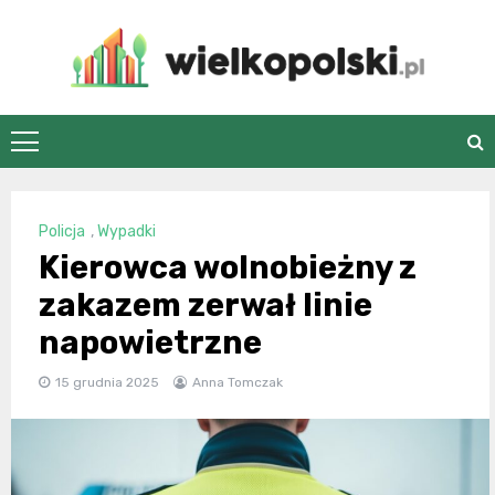
Skip
to
content
wielkopolski.pl
Policja
,
Wypadki
Kierowca wolnobieżny z
zakazem zerwał linie
napowietrzne
15 grudnia 2025
Anna Tomczak