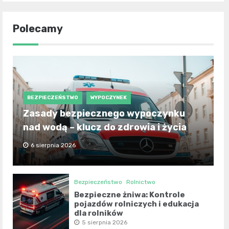
Polecamy
BEZPIECZEŃSTWO
WYPOCZYNEK
Zasady bezpiecznego wypoczynku
nad wodą – klucz do zdrowia i życia
6 sierpnia 2026
Bezpieczeństwo
Rolnictwo
Bezpieczne żniwa: Kontrole
pojazdów rolniczych i edukacja
dla rolników
5 sierpnia 2026