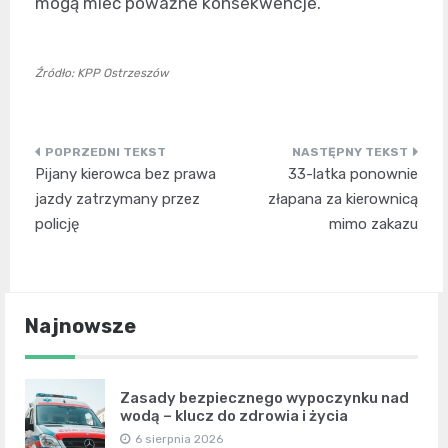
mogą mieć poważne konsekwencje.
Źródło: KPP Ostrzeszów
Nawigacja
Pijany kierowca bez prawa
33-latka ponownie
wpisu
jazdy zatrzymany przez
złapana za kierownicą
policję
mimo zakazu
Najnowsze
Zasady bezpiecznego wypoczynku nad
wodą – klucz do zdrowia i życia
6 sierpnia 2026