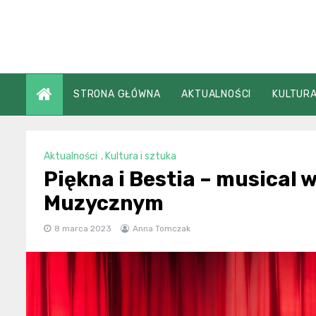
Skip
to
content
STRONA GŁÓWNA
AKTUALNOŚCI
KULTURA
Aktualności
,
Kultura i sztuka
Piękna i Bestia – musical
Muzycznym
8 marca 2023
Anna Tomczak