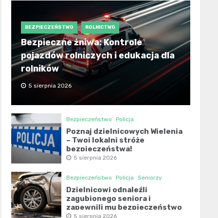
BEZPIECZEŃSTWO
ROLNICTWO
Bezpieczne żniwa: Kontrole
pojazdów rolniczych i edukacja dla
rolników
5 sierpnia 2026
Bezpieczeństwo
Policja
Poznaj dzielnicowych Wielenia
– Twoi lokalni stróże
bezpieczeństwa!
5 sierpnia 2026
Bezpieczeństwo
Policja
Seniorzy
Dzielnicowi odnaleźli
zagubionego seniora i
zapewnili mu bezpieczeństwo
5 sierpnia 2026