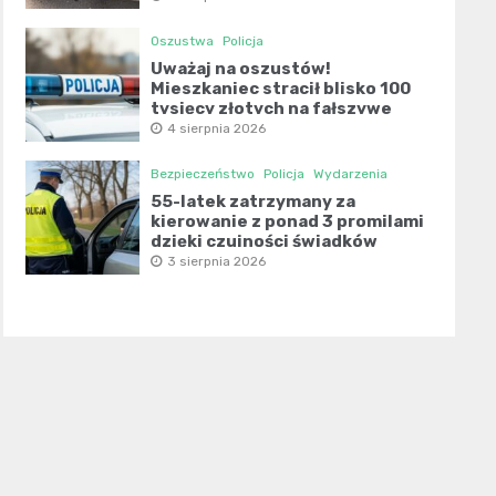
Oszustwa
Policja
Uważaj na oszustów!
Mieszkaniec stracił blisko 100
tysięcy złotych na fałszywe
inwestycje
4 sierpnia 2026
Bezpieczeństwo
Policja
Wydarzenia
55-latek zatrzymany za
kierowanie z ponad 3 promilami
dzięki czujności świadków
3 sierpnia 2026