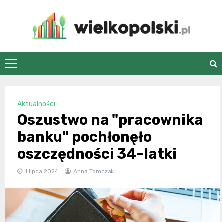
Skip
to
content
wielkopolski.pl
Aktualności
Oszustwo na "pracownika
banku" pochłonęło
oszczędności 34-latki
1 lipca 2024
Anna Tomczak