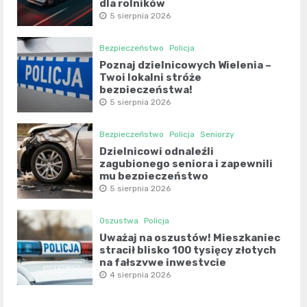
dla rolników
5 sierpnia 2026
Bezpieczeństwo
Policja
Poznaj dzielnicowych Wielenia –
Twoi lokalni stróże
bezpieczeństwa!
5 sierpnia 2026
Bezpieczeństwo
Policja
Seniorzy
Dzielnicowi odnaleźli
zagubionego seniora i zapewnili
mu bezpieczeństwo
5 sierpnia 2026
Oszustwa
Policja
Uważaj na oszustów! Mieszkaniec
stracił blisko 100 tysięcy złotych
na fałszywe inwestycje
4 sierpnia 2026