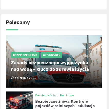
Polecamy
BEZPIECZEŃSTWO
WYPOCZYNEK
Zasady bezpiecznego wypoczynku
nad wodą – klucz do zdrowia i życia
6 sierpnia 2026
Bezpieczeństwo
Rolnictwo
Bezpieczne żniwa: Kontrole
pojazdów rolniczych i edukacja