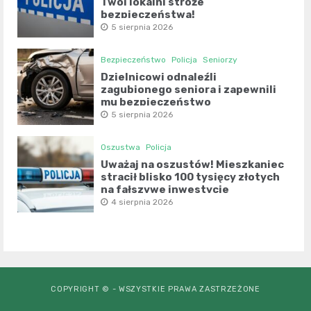
Twoi lokalni stróże
bezpieczeństwa!
5 sierpnia 2026
Bezpieczeństwo
Policja
Seniorzy
Dzielnicowi odnaleźli
zagubionego seniora i zapewnili
mu bezpieczeństwo
5 sierpnia 2026
Oszustwa
Policja
Uważaj na oszustów! Mieszkaniec
stracił blisko 100 tysięcy złotych
na fałszywe inwestycje
4 sierpnia 2026
COPYRIGHT © - WSZYSTKIE PRAWA ZASTRZEŻONE