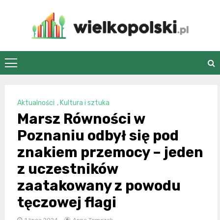
Skip
to
content
wielkopolski.pl
Aktualności
,
Kultura i sztuka
Marsz Równości w
Poznaniu odbył się pod
znakiem przemocy – jeden
z uczestników
zaatakowany z powodu
tęczowej flagi
1 lipca 2024
Anna Tomczak