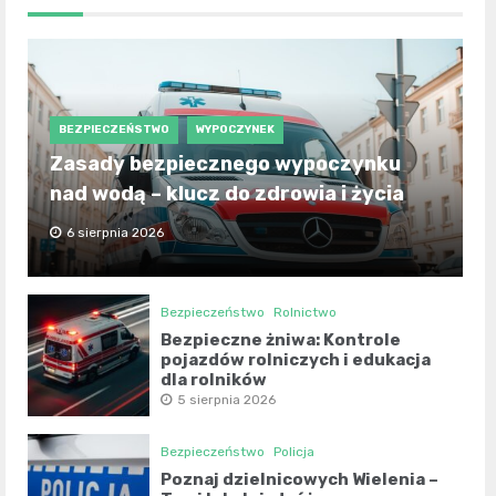
BEZPIECZEŃSTWO
WYPOCZYNEK
Zasady bezpiecznego wypoczynku
nad wodą – klucz do zdrowia i życia
6 sierpnia 2026
Bezpieczeństwo
Rolnictwo
Bezpieczne żniwa: Kontrole
pojazdów rolniczych i edukacja
dla rolników
5 sierpnia 2026
Bezpieczeństwo
Policja
Poznaj dzielnicowych Wielenia –