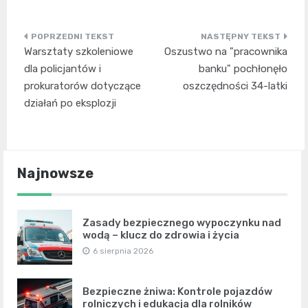
Nawigacja
Warsztaty szkoleniowe
Oszustwo na "pracownika
wpisu
dla policjantów i
banku" pochłonęło
prokuratorów dotyczące
oszczędności 34-latki
działań po eksplozji
Najnowsze
Zasady bezpiecznego wypoczynku nad
wodą – klucz do zdrowia i życia
6 sierpnia 2026
Bezpieczne żniwa: Kontrole pojazdów
rolniczych i edukacja dla rolników