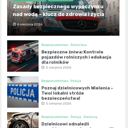
Zasady bezpiecznego wypoczynku
nad wodą – klucz do zdrowia i życia
6 sierpnia 2026
Bezpieczeństwo
Rolnictwo
Bezpieczne żniwa: Kontrole
pojazdów rolniczych i edukacja
dla rolników
5 sierpnia 2026
Bezpieczeństwo
Policja
Poznaj dzielnicowych Wielenia –
Twoi lokalni stróże
bezpieczeństwa!
5 sierpnia 2026
Bezpieczeństwo
Policja
Seniorzy
Dzielnicowi odnaleźli