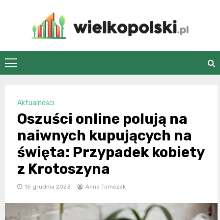
Skip
to
content
wielkopolski.pl
Aktualności
Oszuści online polują na
naiwnych kupujących na
święta: Przypadek kobiety
z Krotoszyna
15 grudnia 2023
Anna Tomczak