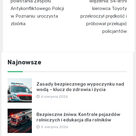
wpisu
powstania Zespołu
więzienia: 54-letni
Antykonfliktowego Policji
kierowca Toyoty
w Poznaniu: uroczysta
przekroczył prędkość i
zbiórka
próbował przekupić
policjantów
Najnowsze
Zasady bezpiecznego wypoczynku nad
wodą – klucz do zdrowia i życia
6 sierpnia 2026
Bezpieczne żniwa: Kontrole pojazdów
rolniczych i edukacja dla rolników
5 sierpnia 2026