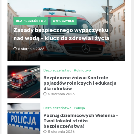
BEZPIECZEŃSTWO
WYPOCZYNEK
Zasady bezpiecznego wypoczynku
nad wodą – klucz do zdrowia i życia
6 sierpnia 2026
Bezpieczeństwo
Rolnictwo
Bezpieczne żniwa: Kontrole
pojazdów rolniczych i edukacja
dla rolników
5 sierpnia 2026
Bezpieczeństwo
Policja
Poznaj dzielnicowych Wielenia –
Twoi lokalni stróże
bezpieczeństwa!
5 sierpnia 2026