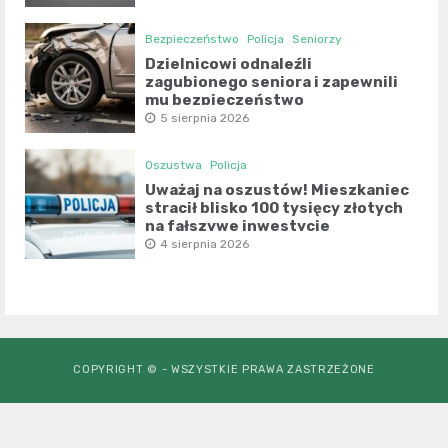
Bezpieczeństwo
Policja
Seniorzy
Dzielnicowi odnaleźli
zagubionego seniora i zapewnili
mu bezpieczeństwo
5 sierpnia 2026
Oszustwa
Policja
Uważaj na oszustów! Mieszkaniec
stracił blisko 100 tysięcy złotych
na fałszywe inwestycje
4 sierpnia 2026
COPYRIGHT © - WSZYSTKIE PRAWA ZASTRZEŻONE