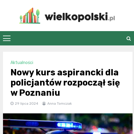
Skip
to
content
wielkopolski.pl
Aktualności
Nowy kurs aspirancki dla
policjantów rozpoczął się
w Poznaniu
29 lipca 2024
Anna Tomczak