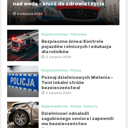
nad wodą – klucz do zdrowia i życia
6 sierpnia 2026
Bezpieczeństwo
Rolnictwo
Bezpieczne żniwa: Kontrole
pojazdów rolniczych i edukacja
dla rolników
5 sierpnia 2026
Bezpieczeństwo
Policja
Poznaj dzielnicowych Wielenia –
Twoi lokalni stróże
bezpieczeństwa!
5 sierpnia 2026
Bezpieczeństwo
Policja
Seniorzy
Dzielnicowi odnaleźli
zagubionego seniora i zapewnili
mu bezpieczeństwo