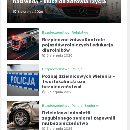
nad wodą – klucz do zdrowia i życia
6 sierpnia 2026
Bezpieczeństwo
Rolnictwo
Bezpieczne żniwa: Kontrole
pojazdów rolniczych i edukacja
dla rolników
5 sierpnia 2026
Bezpieczeństwo
Policja
Poznaj dzielnicowych Wielenia –
Twoi lokalni stróże
bezpieczeństwa!
5 sierpnia 2026
Bezpieczeństwo
Policja
Seniorzy
Dzielnicowi odnaleźli
zagubionego seniora i zapewnili
mu bezpieczeństwo
5 sierpnia 2026