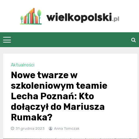
Skip
to
content
wielkopolski.pl
Aktualności
Nowe twarze w
szkoleniowym teamie
Lecha Poznań: Kto
dołączył do Mariusza
Rumaka?
31 grudnia 2023
Anna Tomczak