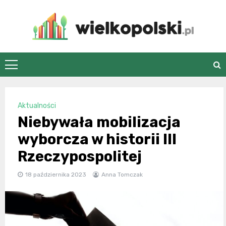
Skip
to
content
wielkopolski.pl
Aktualności
Niebywała mobilizacja
wyborcza w historii III
Rzeczypospolitej
18 października 2023
Anna Tomczak