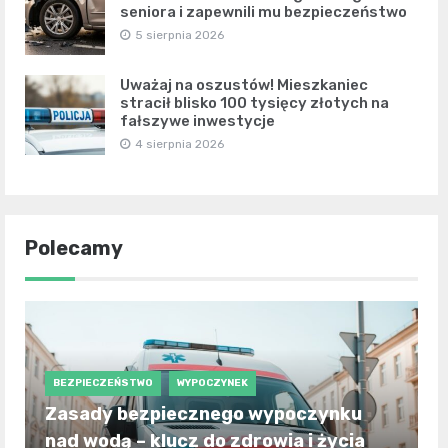
seniora i zapewnili mu bezpieczeństwo
5 sierpnia 2026
Uważaj na oszustów! Mieszkaniec
stracił blisko 100 tysięcy złotych na
fałszywe inwestycje
4 sierpnia 2026
Polecamy
BEZPIECZEŃSTWO
WYPOCZYNEK
Zasady bezpiecznego wypoczynku
nad wodą – klucz do zdrowia i życia