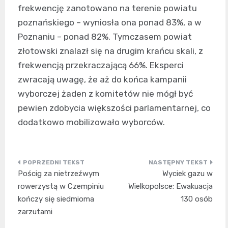
frekwencję zanotowano na terenie powiatu
poznańskiego – wyniosła ona ponad 83%, a w
Poznaniu – ponad 82%. Tymczasem powiat
złotowski znalazł się na drugim krańcu skali, z
frekwencją przekraczającą 66%. Eksperci
zwracają uwagę, że aż do końca kampanii
wyborczej żaden z komitetów nie mógł być
pewien zdobycia większości parlamentarnej, co
dodatkowo mobilizowało wyborców.
Nawigacja
Pościg za nietrzeźwym
Wyciek gazu w
wpisu
rowerzystą w Czempiniu
Wielkopolsce: Ewakuacja
kończy się siedmioma
130 osób
zarzutami