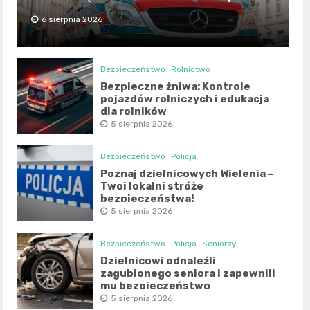
6 sierpnia 2026
Bezpieczeństwo
Rolnictwo
Bezpieczne żniwa: Kontrole
pojazdów rolniczych i edukacja
dla rolników
5 sierpnia 2026
Bezpieczeństwo
Policja
Poznaj dzielnicowych Wielenia –
Twoi lokalni stróże
bezpieczeństwa!
5 sierpnia 2026
Bezpieczeństwo
Policja
Seniorzy
Dzielnicowi odnaleźli
zagubionego seniora i zapewnili
mu bezpieczeństwo
5 sierpnia 2026