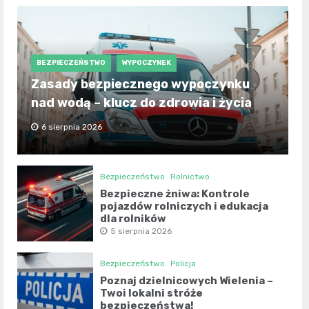
BEZPIECZEŃSTWO
WYPOCZYNEK
Zasady bezpiecznego wypoczynku
nad wodą – klucz do zdrowia i życia
6 sierpnia 2026
Bezpieczeństwo
Rolnictwo
Bezpieczne żniwa: Kontrole
pojazdów rolniczych i edukacja
dla rolników
5 sierpnia 2026
Bezpieczeństwo
Policja
Poznaj dzielnicowych Wielenia –
Twoi lokalni stróże
bezpieczeństwa!