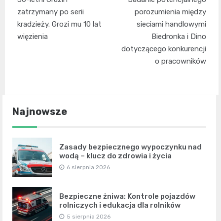
wpisu
zatrzymany po serii
porozumienia między
kradzieży. Grozi mu 10 lat
sieciami handlowymi
więzienia
Biedronka i Dino
dotyczącego konkurencji
o pracowników
Najnowsze
Zasady bezpiecznego wypoczynku nad
wodą – klucz do zdrowia i życia
6 sierpnia 2026
Bezpieczne żniwa: Kontrole pojazdów
rolniczych i edukacja dla rolników
5 sierpnia 2026