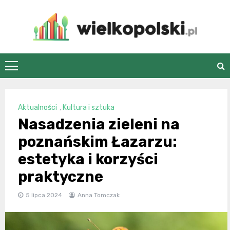
Skip
to
content
wielkopolski.pl
Aktualności
,
Kultura i sztuka
Nasadzenia zieleni na
poznańskim Łazarzu:
estetyka i korzyści
praktyczne
5 lipca 2024
Anna Tomczak