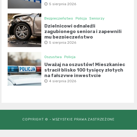
5 sierpnia 2026
Bezpieczeństwo
Policja
Seniorzy
Dzielnicowi odnaleźli
zagubionego seniora i zapewnili
mu bezpieczeństwo
5 sierpnia 2026
Oszustwa
Policja
Uważaj na oszustów! Mieszkaniec
stracił blisko 100 tysięcy złotych
na fałszywe inwestycje
4 sierpnia 2026
COPYRIGHT © - WSZYSTKIE PRAWA ZASTRZEŻONE