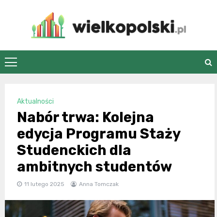
Skip
to
content
wielkopolski.pl
Aktualności
Nabór trwa: Kolejna
edycja Programu Staży
Studenckich dla
ambitnych studentów
11 lutego 2025
Anna Tomczak