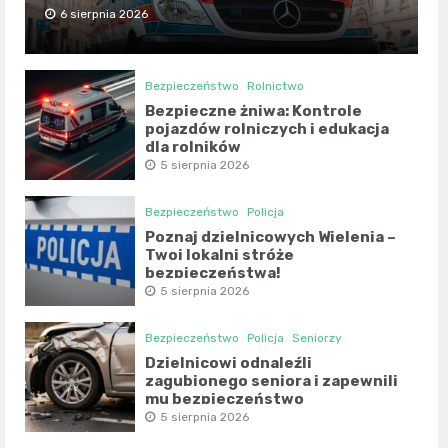
6 sierpnia 2026
Bezpieczeństwo
Rolnictwo
Bezpieczne żniwa: Kontrole
pojazdów rolniczych i edukacja
dla rolników
5 sierpnia 2026
Bezpieczeństwo
Policja
Poznaj dzielnicowych Wielenia –
Twoi lokalni stróże
bezpieczeństwa!
5 sierpnia 2026
Bezpieczeństwo
Policja
Seniorzy
Dzielnicowi odnaleźli
zagubionego seniora i zapewnili
mu bezpieczeństwo
5 sierpnia 2026