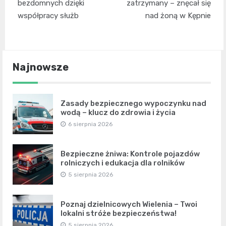
wpisu
bezdomnych dzięki
zatrzymany – znęcał się
współpracy służb
nad żoną w Kępnie
Najnowsze
Zasady bezpiecznego wypoczynku nad
wodą – klucz do zdrowia i życia
6 sierpnia 2026
Bezpieczne żniwa: Kontrole pojazdów
rolniczych i edukacja dla rolników
5 sierpnia 2026
Poznaj dzielnicowych Wielenia – Twoi
lokalni stróże bezpieczeństwa!
5 sierpnia 2026