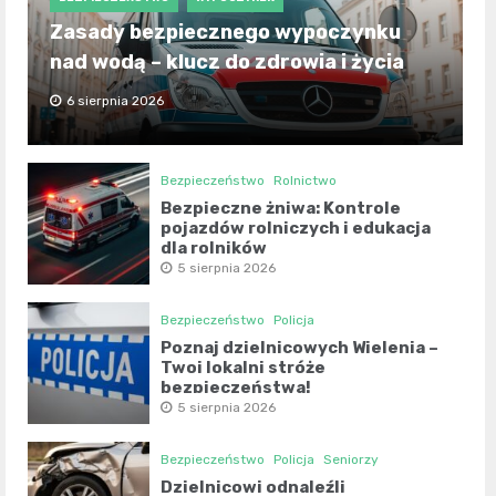
Zasady bezpiecznego wypoczynku
nad wodą – klucz do zdrowia i życia
6 sierpnia 2026
Bezpieczeństwo
Rolnictwo
Bezpieczne żniwa: Kontrole
pojazdów rolniczych i edukacja
dla rolników
5 sierpnia 2026
Bezpieczeństwo
Policja
Poznaj dzielnicowych Wielenia –
Twoi lokalni stróże
bezpieczeństwa!
5 sierpnia 2026
Bezpieczeństwo
Policja
Seniorzy
Dzielnicowi odnaleźli