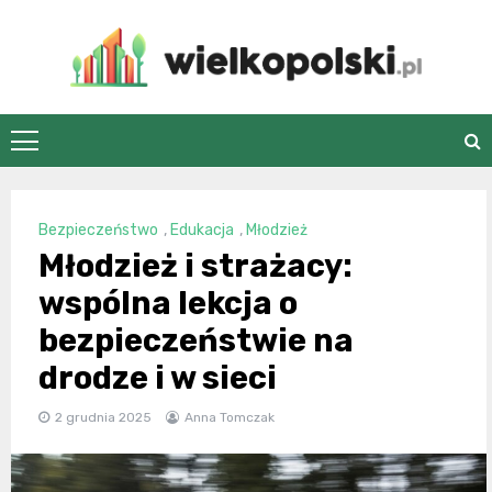
Skip
to
content
wielkopolski.pl
Bezpieczeństwo
,
Edukacja
,
Młodzież
Młodzież i strażacy:
wspólna lekcja o
bezpieczeństwie na
drodze i w sieci
2 grudnia 2025
Anna Tomczak